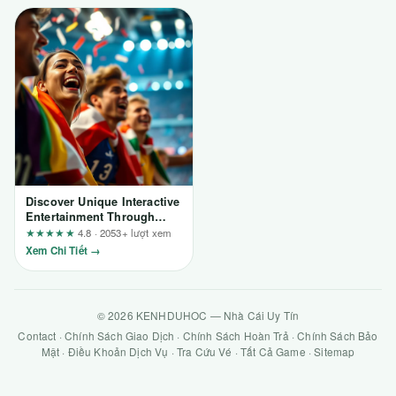
Discover Unique Interactive
Entertainment Through
uu88pai.com
★★★★★
4.8 · 2053+ lượt xem
Xem Chi Tiết →
© 2026 KENHDUHOC — Nhà Cái Uy Tín
Contact
·
Chính Sách Giao Dịch
·
Chính Sách Hoàn Trả
·
Chính Sách Bảo
Mật
·
Điều Khoản Dịch Vụ
·
Tra Cứu Vé
·
Tất Cả Game
·
Sitemap