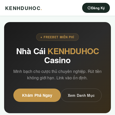
KENHDUHOC
.
Đăng Ký
♦ FREEBET MIỄN PHÍ
Nhà Cái
KENHDUHOC
Casino
Minh bạch cho cược thủ chuyên nghiệp. Rút tiền
không giới hạn. Link vào ổn định.
Khám Phá Ngay
Xem Danh Mục