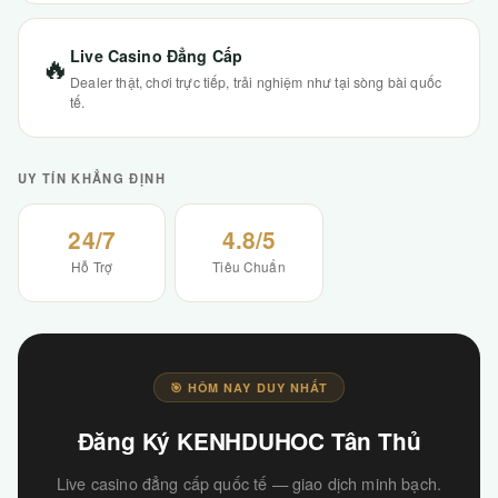
Live Casino Đẳng Cấp
🔥
Dealer thật, chơi trực tiếp, trải nghiệm như tại sòng bài quốc
tế.
UY TÍN KHẲNG ĐỊNH
24/7
4.8/5
Hỗ Trợ
Tiêu Chuẩn
🎯 HÔM NAY DUY NHẤT
Đăng Ký KENHDUHOC Tân Thủ
Live casino đẳng cấp quốc tế — giao dịch minh bạch.