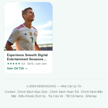
Experience Smooth Digital
Entertainment Sessions
Through 8kbet1.io: A User-
★★★★★
4.8 · 3315+ lượt xem
First UX Review
Xem Chi Tiết →
© 2026 KENHDUHOC — Nhà Cái Uy Tín
Contact
·
Chính Sách Giao Dịch
·
Chính Sách Hoàn Trả
·
Chính Sách Bảo
Mật
·
Điều Khoản Dịch Vụ
·
Tra Cứu Vé
·
Tất Cả Game
·
Sitemap