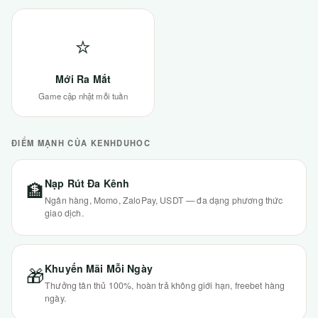
⭐
Mới Ra Mắt
Game cập nhật mỗi tuần
ĐIỂM MẠNH CỦA KENHDUHOC
Nạp Rút Đa Kênh
🏦
Ngân hàng, Momo, ZaloPay, USDT — đa dạng phương thức
giao dịch.
Khuyến Mãi Mỗi Ngày
🎁
Thưởng tân thủ 100%, hoàn trả không giới hạn, freebet hàng
ngày.