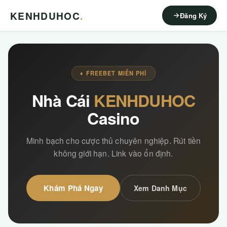
KENHDUHOC
.
Đăng Ký
♦ FREEBET MIỄN PHÍ
Nhà Cái
KENHDUHOC
Casino
Minh bạch cho cược thủ chuyên nghiệp. Rút tiền
không giới hạn. Link vào ổn định.
Khám Phá Ngay
Xem Danh Mục