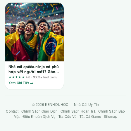
Nhà cái qs88a.ninja có phù
hợp với người mới? Góc
nhìn từ người làm UX về
★★★★★
4.8 · 3303+ lượt xem
những lời hứa cần kiểm
Xem Chi Tiết →
chứng
© 2026 KENHDUHOC — Nhà Cái Uy Tín
Contact
·
Chính Sách Giao Dịch
·
Chính Sách Hoàn Trả
·
Chính Sách Bảo
Mật
·
Điều Khoản Dịch Vụ
·
Tra Cứu Vé
·
Tất Cả Game
·
Sitemap