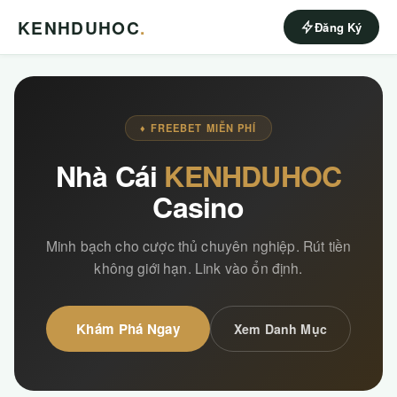
KENHDUHOC
.
Đăng Ký
♦ FREEBET MIỄN PHÍ
Nhà Cái
KENHDUHOC
Casino
Minh bạch cho cược thủ chuyên nghiệp. Rút tiền
không giới hạn. Link vào ổn định.
Khám Phá Ngay
Xem Danh Mục