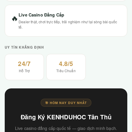
Live Casino Đẳng Cấp
🔥
Dealer thật, chơi trực tiếp, trải nghiệm như tại sòng bài quốc
tế.
UY TÍN KHẲNG ĐỊNH
24/7
4.8/5
Hỗ Trợ
Tiêu Chuẩn
🎯 HÔM NAY DUY NHẤT
Đăng Ký KENHDUHOC Tân Thủ
Live casino đẳng cấp quốc tế — giao dịch minh bạch.