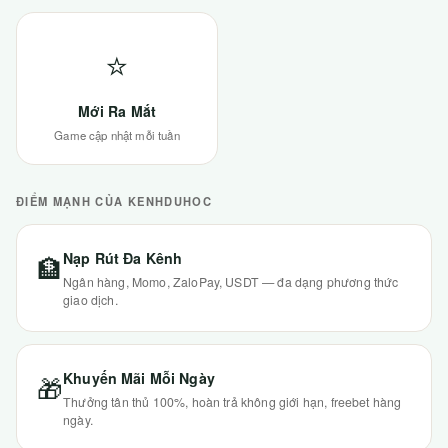
⭐
Mới Ra Mắt
Game cập nhật mỗi tuần
ĐIỂM MẠNH CỦA KENHDUHOC
Nạp Rút Đa Kênh
🏦
Ngân hàng, Momo, ZaloPay, USDT — đa dạng phương thức
giao dịch.
Khuyến Mãi Mỗi Ngày
🎁
Thưởng tân thủ 100%, hoàn trả không giới hạn, freebet hàng
ngày.