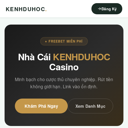
KENHDUHOC
.
Đăng Ký
♦ FREEBET MIỄN PHÍ
Nhà Cái
KENHDUHOC
Casino
Minh bạch cho cược thủ chuyên nghiệp. Rút tiền
không giới hạn. Link vào ổn định.
Khám Phá Ngay
Xem Danh Mục