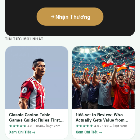
Nhận Thưởng
TIN TỨC MỚI NHẤT
Classic Casino Table
f168.vet in Review: Who
Games Guide: Rules First,
Actually Gets Value from
Then Real-World Examples
Casino, Lottery, Sports,
★★★★★
4.8 · 1840+ lượt xem
★★★★★
4.8 · 1885+ lượt xem
and Arcade Games
Xem Chi Tiết →
Xem Chi Tiết →