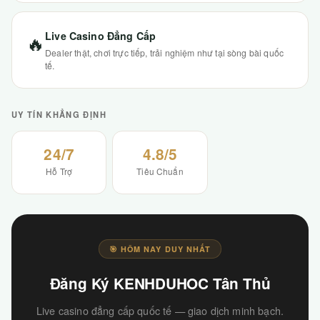
Live Casino Đẳng Cấp
🔥
Dealer thật, chơi trực tiếp, trải nghiệm như tại sòng bài quốc
tế.
UY TÍN KHẲNG ĐỊNH
24/7
4.8/5
Hỗ Trợ
Tiêu Chuẩn
🎯 HÔM NAY DUY NHẤT
Đăng Ký KENHDUHOC Tân Thủ
Live casino đẳng cấp quốc tế — giao dịch minh bạch.