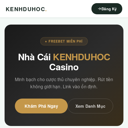
KENHDUHOC
.
Đăng Ký
♦ FREEBET MIỄN PHÍ
Nhà Cái
KENHDUHOC
Casino
Minh bạch cho cược thủ chuyên nghiệp. Rút tiền
không giới hạn. Link vào ổn định.
Khám Phá Ngay
Xem Danh Mục