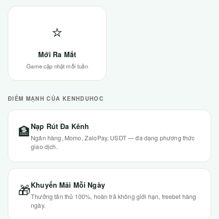
⭐
Mới Ra Mắt
Game cập nhật mỗi tuần
ĐIỂM MẠNH CỦA KENHDUHOC
Nạp Rút Đa Kênh
🏦
Ngân hàng, Momo, ZaloPay, USDT — đa dạng phương thức
giao dịch.
Khuyến Mãi Mỗi Ngày
🎁
Thưởng tân thủ 100%, hoàn trả không giới hạn, freebet hàng
ngày.