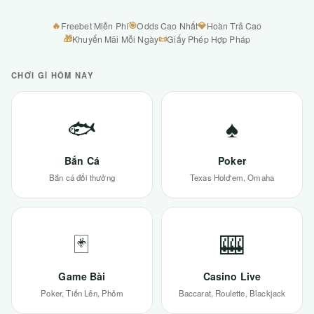
🔥
🎯
💎
Freebet Miễn Phí
Odds Cao Nhất
Hoàn Trả Cao
🎁
📜
Khuyến Mãi Mỗi Ngày
Giấy Phép Hợp Pháp
CHƠI GÌ HÔM NAY
🐟
♠
Bắn Cá
Poker
Bắn cá đổi thưởng
Texas Hold'em, Omaha
🃏
🎰
Game Bài
Casino Live
Poker, Tiến Lên, Phỏm
Baccarat, Roulette, Blackjack